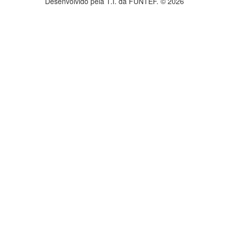
Desenvolvido pela T.I. da FUNTEF. © 2026